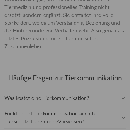
Tiermedizin und professionelles Training nicht
ersetzt, sondern ergänzt. Sie entfaltet ihre volle
Stärke dort, wo es um Verständnis, Beziehung und
die Hintergründe von Verhalten geht. Also genau als
letztes Puzzlestück für ein harmonisches
Zusammenleben.
Häufige Fragen zur Tierkommunikation
Was kostet eine Tierkommunikation?
Funktioniert Tierkommunikation auch bei
Eine vollständige Sitzung kostet pauschal 80,00 Euro.
Tierschutz-Tieren ohneVorwissen?
Dieser Preis ist fest und beinhaltet meine