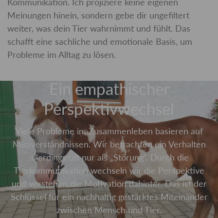
Kommunikation. Ich projiziere keine eigenen
Meinungen hinein, sondern gebe dir ungefiltert
weiter, was dein Tier wahrnimmt und fühlt. Das
schafft eine sachliche und emotionale Basis, um
Probleme im Alltag zu lösen.
Ein empathischer
Perspektivwechsel
Viele Probleme im Zusammenleben basieren auf
Missverständnissen. Wir betrachten ein Verhalten
allerdings oft nur als „Störung“. Durch die
Tierkommunikation wechseln wir die Perspektive
und verstehen die Motivation dahinter. Das ist der
Schlüssel für ein nachhaltig gestärktes Miteinander
zwischen Mensch und Tier.