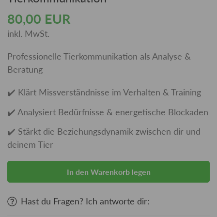
80,00 EUR
Regulärer
Preis
inkl. MwSt.
Professionelle Tierkommunikation als Analyse &
Beratung
✔️ Klärt Missverständnisse im Verhalten & Training
✔️ Analysiert Bedürfnisse & energetische Blockaden
✔️ Stärkt die Beziehungsdynamik zwischen dir und
deinem Tier
In den Warenkorb legen
Hast du Fragen? Ich antworte dir: