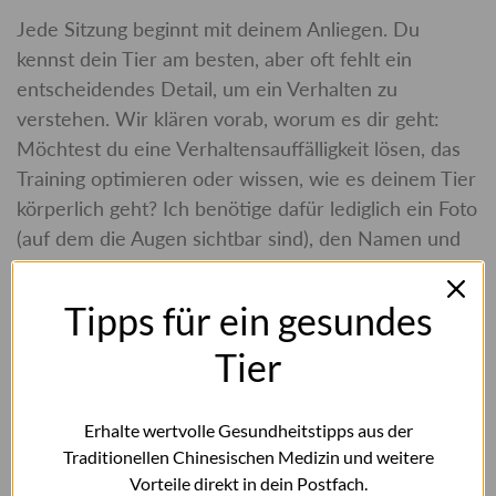
Jede Sitzung beginnt mit deinem Anliegen. Du
kennst dein Tier am besten, aber oft fehlt ein
entscheidendes Detail, um ein Verhalten zu
verstehen. Wir klären vorab, worum es dir geht:
Möchtest du eine Verhaltensauffälligkeit lösen, das
Training optimieren oder wissen, wie es deinem Tier
körperlich geht? Ich benötige dafür lediglich ein Foto
(auf dem die Augen sichtbar sind), den Namen und
das Alter.
Tipps für ein gesundes
Tier
Erhalte wertvolle Gesundheitstipps aus der
Traditionellen Chinesischen Medizin und weitere
Vorteile direkt in dein Postfach.